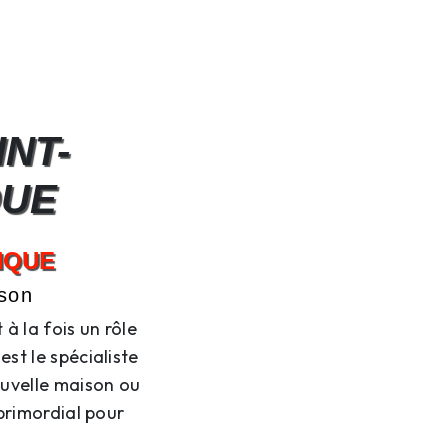
NT-
QUE
NQUE
ison
à la fois un rôle
st le spécialiste
ouvelle maison ou
primordial pour