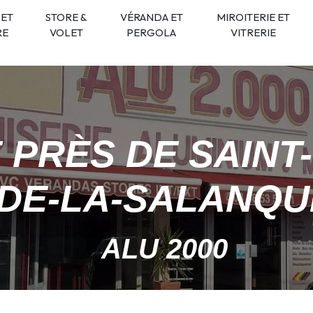
 ET
STORE &
VÉRANDA ET
MIROITERIE ET
RE
VOLET
PERGOLA
VITRERIE
 PRÈS DE SAINT
DE-LA-SALANQU
ALU 2000