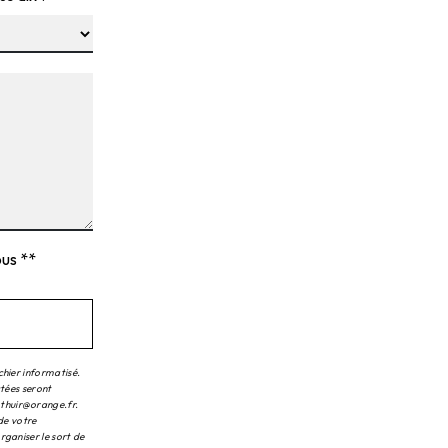
ous **
chier informatisé.
ctées seront
.thuir@orange.fr.
 de votre
rganiser le sort de