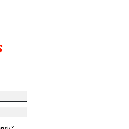
S
us dix ?