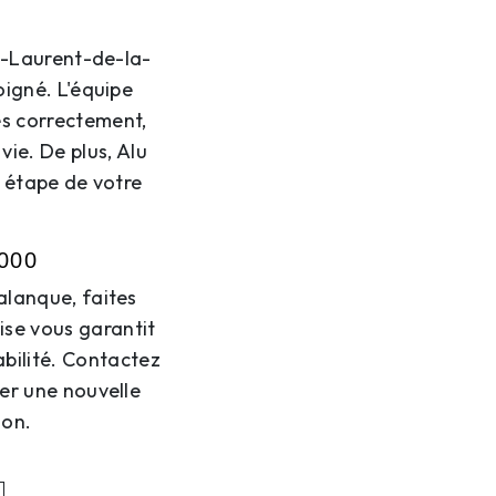
nt-Laurent-de-la-
oigné. L'équipe
ées correctement,
ie. De plus, Alu
 étape de votre
2000
alanque, faites
ise vous garantit
abilité. Contactez
er une nouvelle
ion.