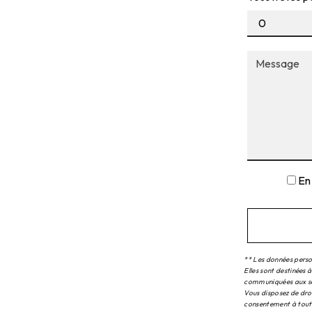
En
** Les données perso
Elles sont destinées 
communiquées aux seu
Vous disposez de droi
consentement à tout 