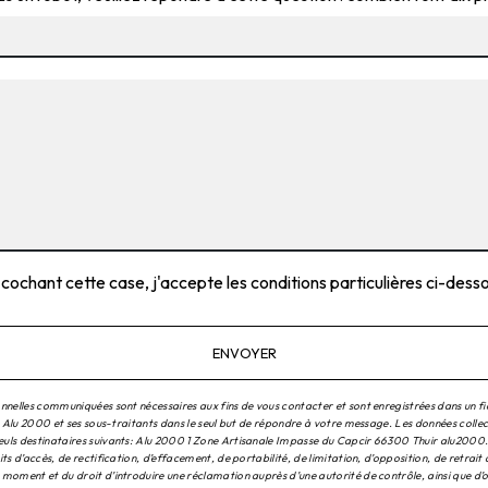
 cochant cette case, j'accepte les conditions particulières ci-dess
ENVOYER
nnelles communiquées sont nécessaires aux fins de vous contacter et sont enregistrées dans un fi
à Alu 2000 et ses sous-traitants dans le seul but de répondre à votre message. Les données colle
ls destinataires suivants: Alu 2000 1 Zone Artisanale Impasse du Capcir 66300 Thuir alu2000
ts d’accès, de rectification, d’effacement, de portabilité, de limitation, d’opposition, de retrait
moment et du droit d’introduire une réclamation auprès d’une autorité de contrôle, ainsi que d’o