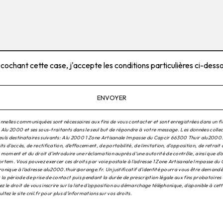
 cochant cette case, j'accepte les conditions particulières ci-dess
ENVOYER
nnelles communiquées sont nécessaires aux fins de vous contacter et sont enregistrées dans un fi
à Alu 2000 et ses sous-traitants dans le seul but de répondre à votre message. Les données colle
ls destinataires suivants: Alu 2000 1 Zone Artisanale Impasse du Capcir 66300 Thuir alu2000
ts d’accès, de rectification, d’effacement, de portabilité, de limitation, d’opposition, de retrait
moment et du droit d’introduire une réclamation auprès d’une autorité de contrôle, ainsi que d’o
tem. Vous pouvez exercer ces droits par voie postale à l'adresse 1 Zone Artisanale Impasse du
tronique à l'adresse alu2000.thuir@orange.fr. Un justificatif d'identité pourra vous être demand
la période de prise de contact puis pendant la durée de prescription légale aux fins probatoires 
z le droit de vous inscrire sur la liste d'opposition au démarchage téléphonique, disponible à cet
ultez le site cnil.fr pour plus d’informations sur vos droits.