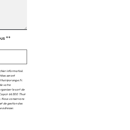
ous **
chier informatisé.
ctées seront
.thuir@orange.fr.
 de votre
rganiser le sort de
 Capcir 66300 Thuir
é. Nous conservons
et de gestion des
te adresse: