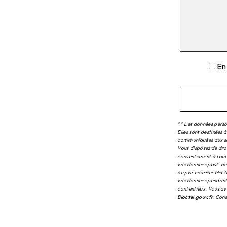
En
** Les données perso
Elles sont destinées 
communiquées aux seu
Vous disposez de droi
consentement à tout 
vos données post-mor
ou par courrier élec
vos données pendant 
contentieux. Vous ave
Bloctel.gouv.fr
. Cons