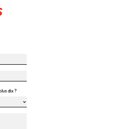
S
lus dix ?