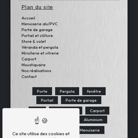
Plan du site
Accueil
Menuiserie alu/PVC
Porte de garage
Portail et clôture
Store & volet
Véranda et pergola
Miroiterie et vitrerie
Carport
Moustiquaire
Nos réalisations
Contact
Porte
Pergola
fenêtre
Portail
Porte de garage
PVC
Moustiquaire
Carport
Fenêtres aluminium
Aluminium
Stores et volets
Menuiserie
Ce site utilise des cookies et