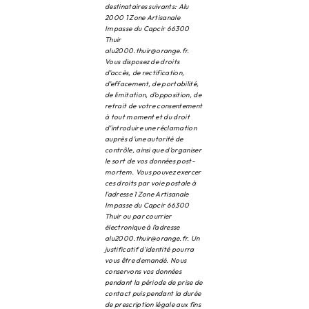
destinataires suivants: Alu
2000 1 Zone Artisanale
Impasse du Capcir 66300
Thuir
alu2000.thuir@orange.fr.
Vous disposez de droits
d’accès, de rectification,
d’effacement, de portabilité,
de limitation, d’opposition, de
retrait de votre consentement
à tout moment et du droit
d’introduire une réclamation
auprès d’une autorité de
contrôle, ainsi que d’organiser
le sort de vos données post-
mortem. Vous pouvez exercer
ces droits par voie postale à
l'adresse 1 Zone Artisanale
Impasse du Capcir 66300
Thuir ou par courrier
électronique à l'adresse
alu2000.thuir@orange.fr. Un
justificatif d'identité pourra
vous être demandé. Nous
conservons vos données
pendant la période de prise de
contact puis pendant la durée
de prescription légale aux fins