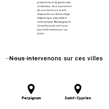
probatoires et de gestion des
contentieux. Vous avez le droit
de vous inscrire sur la liste
d'opposition au démarchage
téléphonique, disponible à
cette adresse:
Bloctel.gouv.fr
.
Consultez le site cnil.fr pour
plus d’informations sur vos
droits.
Nous intervenons sur ces villes
Perpignan
Saint-Cyprien