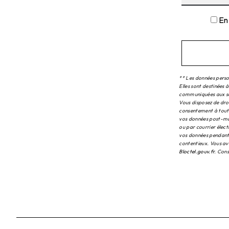
En
** Les données perso
Elles sont destinées 
communiquées aux seu
Vous disposez de droi
consentement à tout 
vos données post-mor
ou par courrier élec
vos données pendant 
contentieux. Vous ave
Bloctel.gouv.fr
. Cons