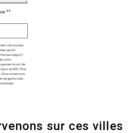
ous **
chier informatisé.
ctées seront
.thuir@orange.fr.
 de votre
rganiser le sort de
 Capcir 66300 Thuir
é. Nous conservons
et de gestion des
te adresse:
rvenons sur ces villes