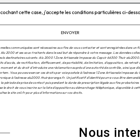
 cochant cette case, j'accepte les conditions particulières ci-dess
ENVOYER
nnelles communiquées sont nécessaires aux fins de vous contacter et sont enregistrées dans un fi
à Alu 2000 et ses sous-traitants dans le seul but de répondre à votre message. Les données colle
ls destinataires suivants: Alu 2000 1 Zone Artisanale Impasse du Capcir 66300 Thuir alu2000
ts d’accès, de rectification, d’effacement, de portabilité, de limitation, d’opposition, de retrait
moment et du droit d’introduire une réclamation auprès d’une autorité de contrôle, ainsi que d’o
tem. Vous pouvez exercer ces droits par voie postale à l'adresse 1 Zone Artisanale Impasse du
tronique à l'adresse alu2000.thuir@orange.fr. Un justificatif d'identité pourra vous être demand
la période de prise de contact puis pendant la durée de prescription légale aux fins probatoires 
z le droit de vous inscrire sur la liste d'opposition au démarchage téléphonique, disponible à cet
ultez le site cnil.fr pour plus d’informations sur vos droits.
Nous inte