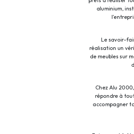
prêts à réaliser t
aluminium, ins
l'entrep
Le savoir-fai
réalisation un vé
de meubles sur me
d
Chez Alu 2000, 
répondre à tout
accompagner tout