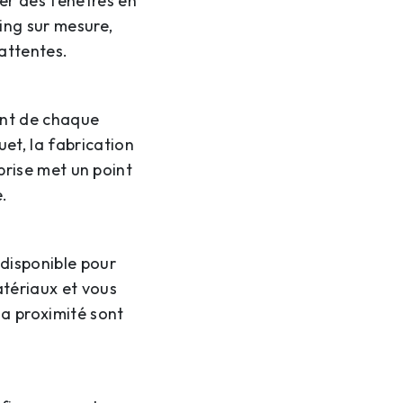
ser des fenêtres en
ing sur mesure,
attentes.
font de chaque
et, la fabrication
prise met un point
e.
 disponible pour
atériaux et vous
la proximité sont