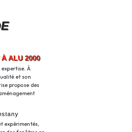
DE
À ALU 2000
 expertise. À
ualité et son
rise propose des
 d'aménagement
estany
et expérimentés,