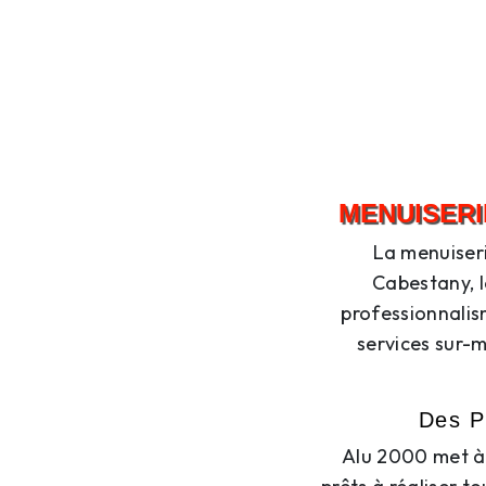
MENUISERI
La menuiseri
Cabestany, l
professionnalis
services sur-
Des P
Alu 2000 met à 