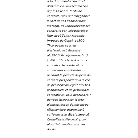
à tout moment et du droit
d’introduire une réclamation
auprès d’une autorité de
contrôle, ainsi que d’organiser
le sort de vos données post-
mortem. Vous pouvez exercer
ces droits par voie postale à
l'adresse 1 Zone Artisanale
Impasse du Capcir 66300
Thuir ou par courrier
électronique à l'adresse
alu2000.thuir@orange.fr. Un
justificatif d'identité pourra
vous être demandé. Nous
conservons vos données
pendant la période de prise de
contact puis pendant la durée
de prescription légale aux fins
probatoires et de gestion des
contentieux. Vous avez le droit
de vous inscrire sur la liste
d'opposition au démarchage
téléphonique, disponible à
cette adresse:
Bloctel.gouv.fr
.
Consultez le site cnil.fr pour
plus d’informations sur vos
droits.