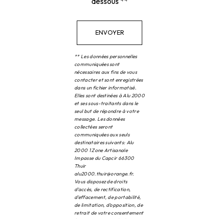
dessous **
ENVOYER
** Les données personnelles
communiquées sont
nécessaires aux fins de vous
contacter et sont enregistrées
dans un fichier informatisé.
Elles sont destinées à Alu 2000
et ses sous-traitants dans le
seul but de répondre à votre
message. Les données
collectées seront
communiquées aux seuls
destinataires suivants: Alu
2000 1 Zone Artisanale
Impasse du Capcir 66300
Thuir
alu2000.thuir@orange.fr.
Vous disposez de droits
d’accès, de rectification,
d’effacement, de portabilité,
de limitation, d’opposition, de
retrait de votre consentement